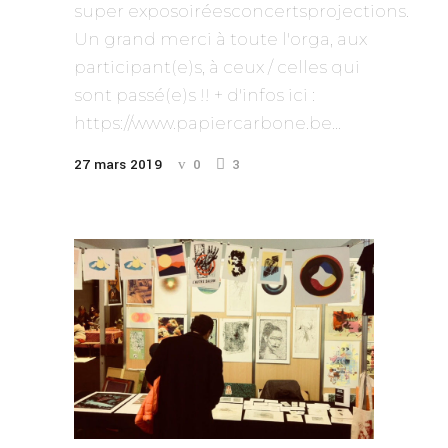
super exposoiréesconcertsprojections.
Un grand merci à toute l'orga, aux
participant(e)s, à ceux / celles qui
sont passé(e)s !! + d'infos ici :
https://www.papiercarbone.be...
27 mars 2019
0
3