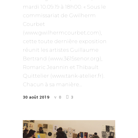
mardi 10.09.19 à 18h00. « Sous le
commissariat de Gwilherm
Courbet
(www.gwilhermcourbet.com),
cette toute dernière exposition
réunit les artistes Guillaume
Bertrand (www.3615senor.org),
Romaric Jeannin et Thibault
Quittelier (www.tank-atelier.fr).
Chacun à sa manière...
30 août 2019
0
3