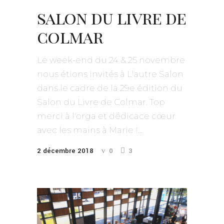
salon du livre de
colmar
Le week-end du 24 & 25 novembre
nous étions invités à L'autre Salon
dans le cadre de la 29e édition du
Salon du Livre de Colmar. Top
merci à l'orga et dédicace cœur
avec les mains à Marie !...
2 décembre 2018
0
3