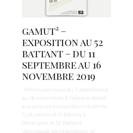
gamut² –
exposition au 52
battant – du 11
septembre au 16
novembre 2019
Retrouvez-nous du 11 septembre
au 16 novembre, à l'espace dédié
aux acteurs locaux des Industries
Culturelles et Créatives à
Besançon, le 52 Battant.
Vernissage de l'exposition, le