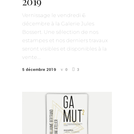
2019
Vernissage le vendredi 6
décembre à la Galerie Jules
Bossert. Une sélection de nos
estampes et nos derniers travaux
seront visibles et disponibles à la
vente....
5 décembre 2019
0
3