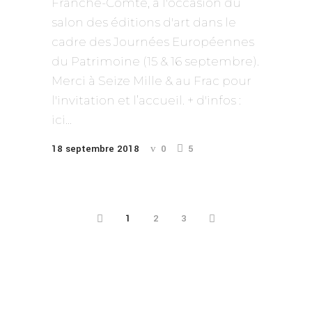
Franche-Comté, à l'occasion du
salon des éditions d'art dans le
cadre des Journées Européennes
du Patrimoine (15 & 16 septembre).
Merci à Seize Mille & au Frac pour
l'invitation et l’accueil. + d'infos :
ici...
18 septembre 2018
0
5
1
2
3