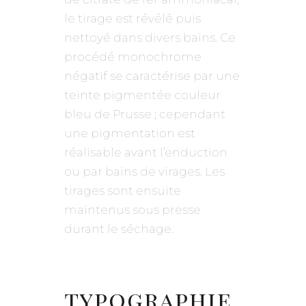
le tirage est révélé puis
nettoyé dans divers bains. Ce
procédé
monochrome
négatif se caractérise par une
teinte pigmentée couleur
bleu de Prusse ;
cependant
une pigmentation est
réalisable avant l’enduction
ou par bains de virages
. Les
tirages sont ensuite
maintenus sous presse
durant le séchage.
typographie