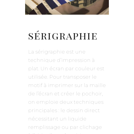
sérigraphie
La sérigraphie est une
technique d’impression à
plat. Un écran par couleur est
utilisée. Pour transposer le
motif à imprimer sur la maille
de l’écran et créer le pochoir,
on emploie deux techniques
principales : le dessin direct
nécessitant un liquide
remplissage ou par clichage