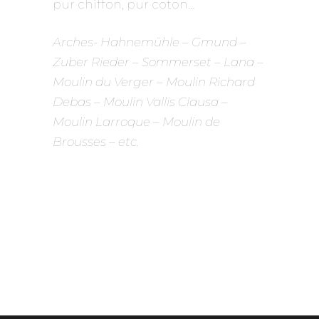
pur chiffon, pur coton…
Arches- Hahnemühle – Gmund –
Zuber Rieder
– Sommerset – Lana –
Moulin du Verger – Moulin Richard
Debas – Moulin Vallis Clausa –
Moulin Larroque – Moulin de
Brousses – etc.