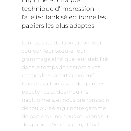
imprimé et chaque
technique d’impression
l’atelier Tank sélectionne les
papiers les plus adaptés.
Leur qualité de fabrication, leur
couleur, leur texture, leur
grammage ainsi que leur stabilité
dans le temps donneront à vos
images le support approprié.
Nous travaillons avec de grandes
papeteries et des moulins
traditionnels, et nous prenons soin
de toujours élargir notre gamme
de papiers Ainsi nous œuvrons sur
des papiers Velin, Japon, Népal,