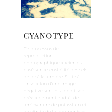
cyanotype
Ce processus de
reproduction
photographique
ancien est
basé sur la sensibilité des sels
de fer à la lumière. Suite à
l’insolation d’une image
négative sur un support sec
préalablement enduit de
ferricyanure de potassium et
de citrate de fer ammoniacal,