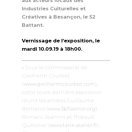
aux acteurs locaux des
Industries Culturelles et
Créatives à Besançon, le 52
Battant.
Vernissage de l’exposition, le
mardi 10.09.19 à 18h00.
« Sous le commissariat de
Gwilherm Courbet
(
www.gwilhermcourbet.com
),
cette toute dernière exposition
réunit les artistes Guillaume
Bertrand (
www.3615senor.org)
,
Romaric Jeannin et Thibault
Quittelier (
www.tank-atelier.fr
).