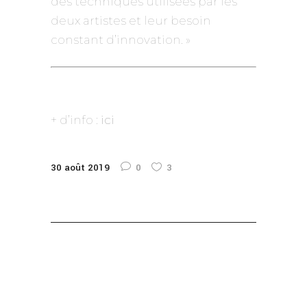
des techniques utilisées par les
deux artistes et leur besoin
constant d’innovation. »
+ d’info :
ici
30 août 2019
0
3