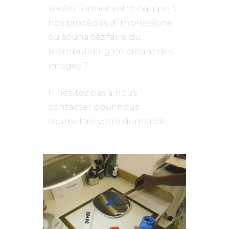
voulez former votre équipe à
nos procédés d’impressions
ou souhaitez faire du
teambuilding en créant des
images ?
N’hésitez pas à nous
contacter pour nous
soumettre votre demande.