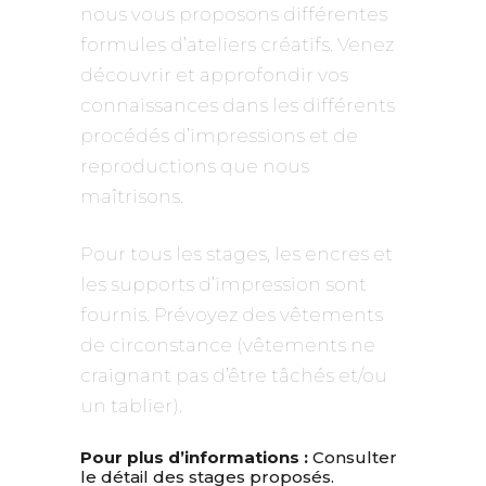
nous vous proposons différentes
formules d’ateliers créatifs. Venez
découvrir et approfondir vos
connaissances dans les différents
procédés d’impressions et de
reproductions que nous
maîtrisons.
Pour tous les stages, les encres et
les supports d’impression sont
fournis. Prévoyez des vêtements
de circonstance (vêtements ne
craignant pas d’être tâchés et/ou
un tablier).
Pour plus d’informations :
Consulter
le détail des stages proposés.