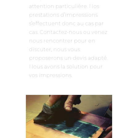
attention particulière. Nos
prestations d’impressions
s’effectuent donc au cas par
cas. Contactez-nous ou venez
nous rencontrer pour en
discuter, nous vous
proposerons un devis adapté.
Nous avons la solution pour
vos impressions.