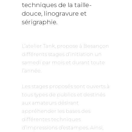
techniques de la taille-
douce, linogravure et
sérigraphie.
L’atelier Tank, propose à Besançon
différents stages d’initiation un
samedi par mois et durant toute
l’année.
Les stages proposés sont ouverts à
tous types de publics et destinés
aux amateurs désirant
appréhender les bases des
différentes techniques
d’impressions d’estampes. Ainsi,