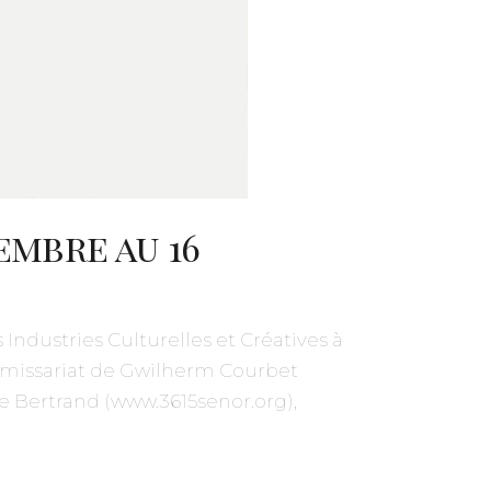
embre au 16
ndustries Culturelles et Créatives à
commissariat de Gwilherm Courbet
e Bertrand (www.3615senor.org),