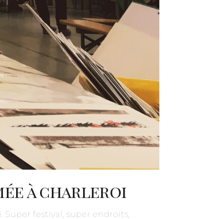
imée à charleroi
 Super festival, super endroits,