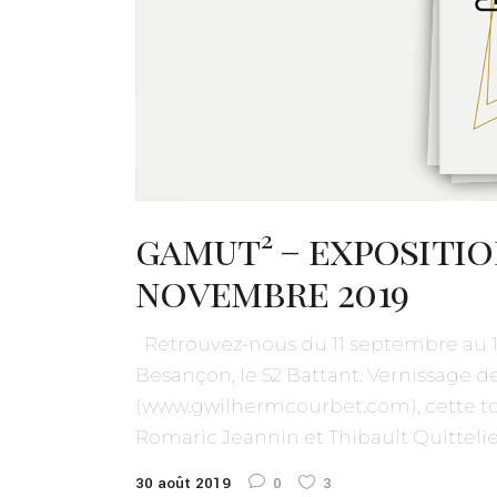
gamut² – exposition
novembre 2019
Retrouvez-nous du 11 septembre au 16 
Besançon, le 52 Battant. Vernissage de
(www.gwilhermcourbet.com), cette tou
Romaric Jeannin et Thibault Quittelier
30 août 2019
0
3