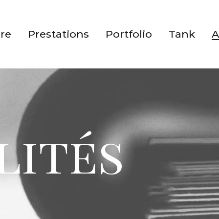
ire
Prestations
Portfolio
Tank
A
lités