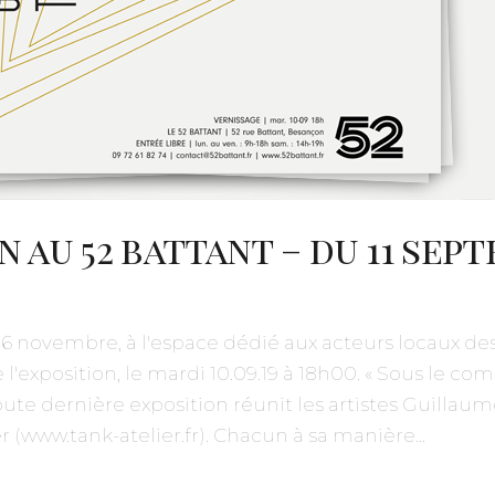
 au 52 battant – du 11 sept
novembre, à l'espace dédié aux acteurs locaux des I
 l'exposition, le mardi 10.09.19 à 18h00. « Sous le 
te dernière exposition réunit les artistes Guillaum
 (www.tank-atelier.fr). Chacun à sa manière...