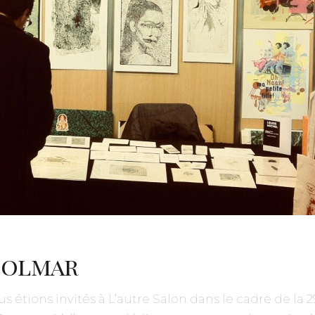
 colmar
 étions invités à L’autre Salon dans le cadre
de la 