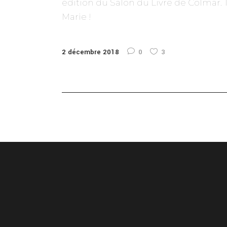
édition du
Salon du Livre de Colmar. 
Marie !
2 décembre 2018
0
3