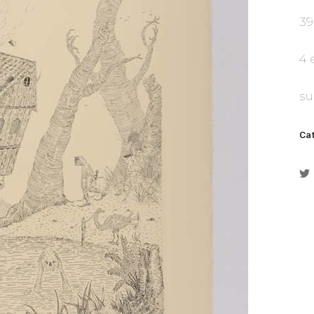
39
4 
su
Cat