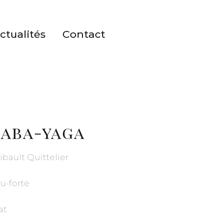
ctualités
Contact
baba-yaga
ibault Quittelier
u-forte
at