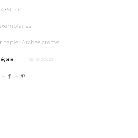
,4×50 cm
exemplaires
r papier Arches crême
taille-douce
égorie :