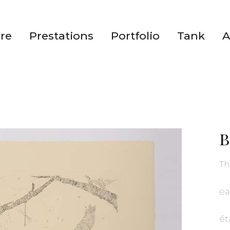
ire
Prestations
Portfolio
Tank
A
Th
ea
ét