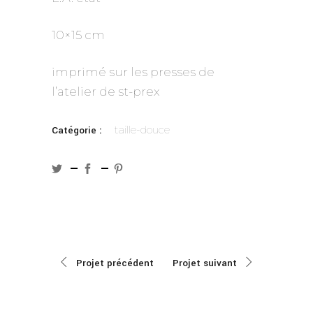
10×15 cm
imprimé sur les presses de
l’atelier de st-prex
taille-douce
Catégorie :
Projet précédent
Projet suivant