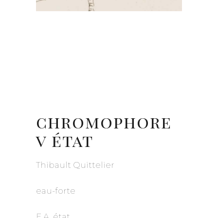
chromophore
v état
Thibault Quittelier
eau-forte
E.A. état